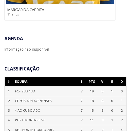
MARGARIDA CABRITA
11 anos
AGENDA
Informação não disponível
CLASSIFICAÇÃO
#
EQUIPA
J
PTS
V
E
D
1
FCF SUB 13 A
7
19
6
1
0
2
CF "OS ARMACENENSES"
7
18
6
0
1
3
4 AO CUBO ADO
7
15
5
0
2
4
PORTIMONENSE SC
7
11
3
2
2
5
AEF MONTE GORDO 2019
7
7
2
1
4