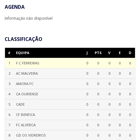
AGENDA
Informação não disponível
CLASSIFICAÇÃO
#
EQUIPA
J
PTS
V
E
D
1
F.C FERREIRAS
0
0
0
0
0
2
AC MALVEIRA
0
0
0
0
0
3
AMORA FC
0
0
0
0
0
4
CA OURIENSE
0
0
0
0
0
5
CADE
0
0
0
0
0
6
CF BENFICA
0
0
0
0
0
7
FC ALVERCA
0
0
0
0
0
8
GD OS VIDREIROS
0
0
0
0
0