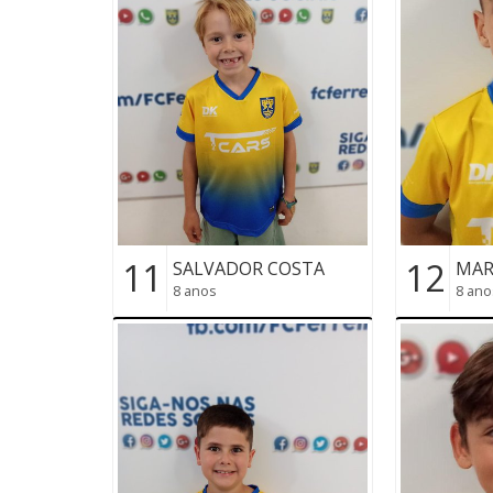
11
12
SALVADOR COSTA
MAR
8 anos
8 ano