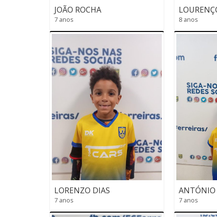
JOÃO ROCHA
LOURENÇO
7 anos
8 anos
LORENZO DIAS
ANTÓNIO 
7 anos
7 anos