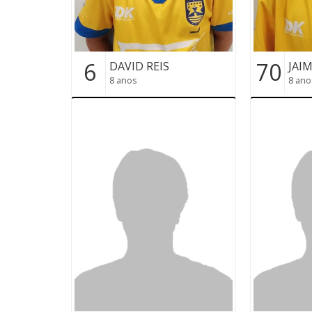
6
70
DAVID REIS
JAI
8 anos
8 ano