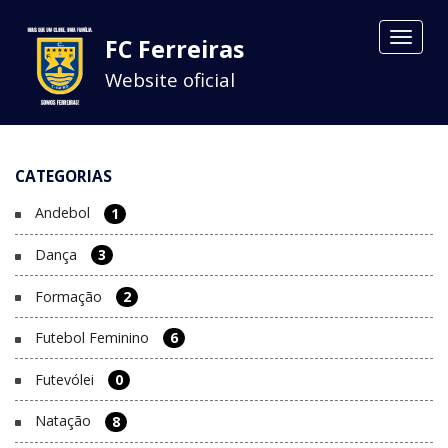
Toggle
FC Ferreiras
navigat
Website oficial
CATEGORIAS
Andebol
1
Dança
3
Formação
2
Futebol Feminino
6
Futevólei
0
Natação
8